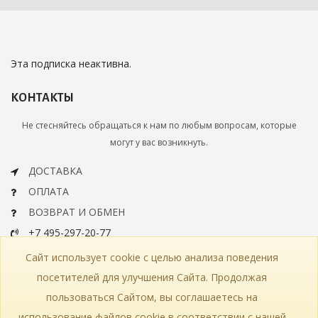
Эта подписка неактивна.
КОНТАКТЫ
Не стесняйтесь обращаться к нам по любым вопросам, которые
могут у вас возникнуть.
ДОСТАВКА
ОПЛАТА
ВОЗВРАТ И ОБМЕН
+7 495-297-20-77
info@bohemiaartclassic.ru
Сайт использует cookie с целью анализа поведения
СКАЧАТЬ КАТАЛОГ
посетителей для улучшения Сайта. Продолжая
пользоваться Сайтом, вы соглашаетесь на
КОНТАКТЫ
ЧАСТЫЕ ВОПРОСЫ
КАРТА САЙТА
использование файлов cookie в соответствии с нашей