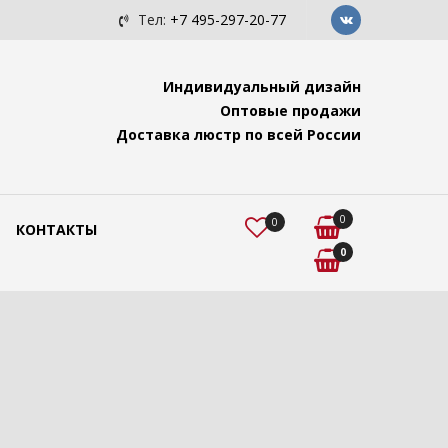
ким потолком.
Моем хрусталь при сильных
Тел:
+7 495-297-20-77
Индивидуальный дизайн
Оптовые продажи
Доставка люстр по всей России
0
0
КОНТАКТЫ
0