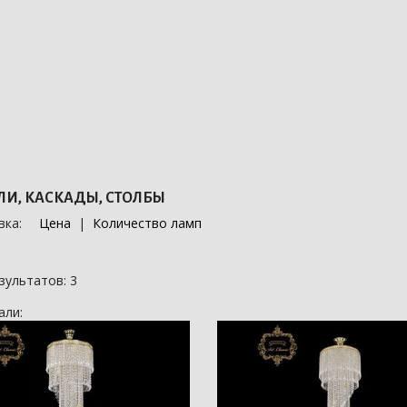
И, КАСКАДЫ, СТОЛБЫ
вка:
Цена
|
Количество ламп
езультатов:
3
али: