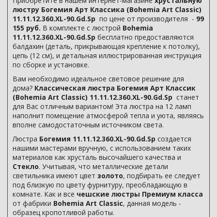
Приобретите в нашем интернет-магазине
хрустальную
люстру Богемия Арт Классика (Bohemia Art Classic)
11.11.12.360.XL-90.Gd.Sp
по цене от производителя -
99
155 руб.
В комплекте с люстрой
Bohemia
11.11.12.360.XL-90.Gd.Sp
бесплатно предоставляются
балдахин (деталь, прикрывающая крепление к потолку),
цепь (12 см), и детальная иллюстрированная инструкция
по сборке и установке.
Вам необходимо идеальное световое решение для
дома?
Классическая люстра Богемия Арт Классик
(Bohemia Art Classic) 11.11.12.360.XL-90.Gd.Sp
станет
для Вас отличным вариантом! Эта люстра на 12 ламп
наполнит помещение атмосферой тепла и уюта, являясь
вполне самодостаточным источником света.
Люстра
Богемия 11.11.12.360.XL-90.Gd.Sp
создается
нашими мастерами вручную, с использованием таких
материалов как хрусталь высочайшего качества и
Стекло
. Учитывая, что металлические детали
светильника имеют цвет
золото
, подбирать ее следует
под близкую по цвету фурнитуру, преобладающую в
комнате. Как и все
чешские люстры Премиум класса
от фабрики
Bohemia Art Classic
, данная модель -
образец кропотливой работы.