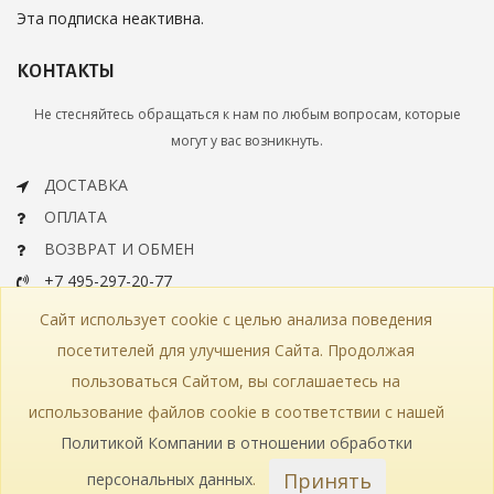
Эта подписка неактивна.
КОНТАКТЫ
Не стесняйтесь обращаться к нам по любым вопросам, которые
могут у вас возникнуть.
ДОСТАВКА
ОПЛАТА
ВОЗВРАТ И ОБМЕН
+7 495-297-20-77
info@bohemiaartclassic.ru
Сайт использует cookie с целью анализа поведения
СКАЧАТЬ КАТАЛОГ
посетителей для улучшения Сайта. Продолжая
пользоваться Сайтом, вы соглашаетесь на
КОНТАКТЫ
ЧАСТЫЕ ВОПРОСЫ
КАРТА САЙТА
использование файлов cookie в соответствии с нашей
КАТАЛОГ
ПОЛИТИКА КОНФИДЕНЦИАЛЬНОСТИ
СТАТЬИ
ПРОИЗВОДСТВО
Политикой Компании в отношении обработки
Принять
персональных данных
.
© 2018—2026 Bohemia Art Classic