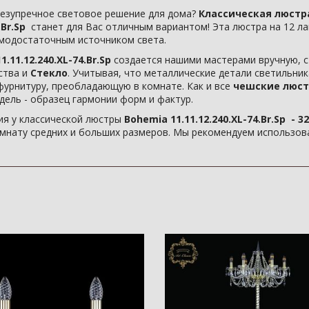
езупречное световое решение для дома?
Классическая люстра
.Br.Sp
станет для Вас отличным вариантом! Эта люстра на 12 л
амодостаточным источником света.
.11.12.240.XL-74.Br.Sp
создается нашими мастерами вручную, с
ства и
Стекло
. Учитывая, что металлические детали светильни
фурнитуру, преобладающую в комнате. Как и все
чешские люст
одель - образец гармонии форм и фактур.
я у классической люстры
Bohemia 11.11.12.240.XL-74.Br.Sp - 32
мнату средних и больших размеров. Мы рекомендуем использова