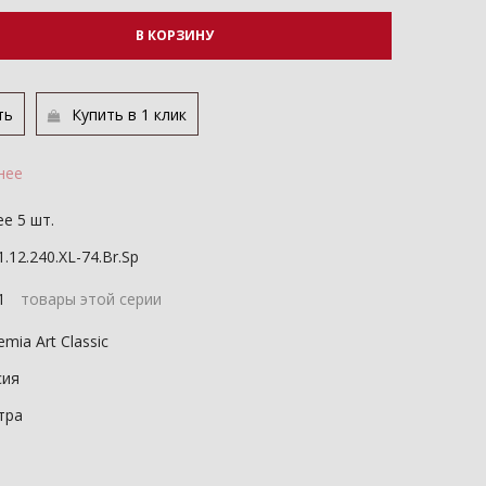
В КОРЗИНУ
ть
Купить в 1 клик
нее
е 5 шт.
1.12.240.XL-74.Br.Sp
11
товары этой серии
mia Art Classic
сия
тра