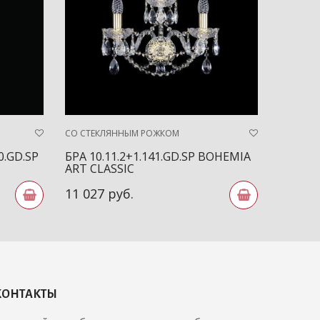
СО СТЕКЛЯННЫМ РОЖКОМ
СО СТЕК
0.GD.SP
БРА 10.11.2+1.141.GD.SP BOHEMIA
БРА 10.
ART CLASSIC
BOHEMI
11 027 руб.
21 974
КОНТАКТЫ