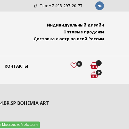
к? Читайте у нас.
Подвесные светильники Bohemia 
Тел:
+7 495-297-20-77
Индивидуальный дизайн
Оптовые продажи
Доставка люстр по всей России
0
0
КОНТАКТЫ
0
74.BR.SP BOHEMIA ART
и Московской области