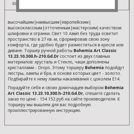
ВИДЕО
высочайшим|наивысшим|европейским|
высококлассным|отточенным|мастерским) качеством
шлифовки и огранки. Свет 10 ламп без труда осветит
пространство в 27 кв. м, сформировав свою зону
комфорта, где удобно будет разместиться в кресле или
диване. Торшер ручной работы
Bohemia Art Classic
13.23.10.300.h-210.Gd.Dr
состоит из двух главных
материалов: хрусталь и Стекло, чаши дополнены
кристаллами - Drops. Этому торшеру
Bohemia
подойдут
люстры, лампы и бра, в основе которых цвет - золото.
Подбирайте к нему лампы накаливания с цоколем E14.
Порадуйте себя и своих домочадцев выбором
Bohemia
Art Classic 13.23.10.300.h-210.Gd.Dr
, спешите сделать
заказ по цене - 154 152 руб на сайте производителя. К
торшеру мы вышлем для вас подробную
проиллюстрированную инструкцию.