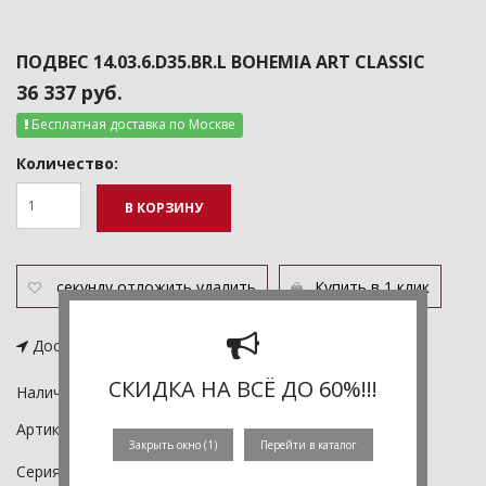
ПОДВЕС 14.03.6.D35.BR.L BOHEMIA ART CLASSIC
36 337 руб.
Бесплатная доставка по Москве
Количество:
В КОРЗИНУ
секунду
отложить
удалить
Купить в 1 клик
Доставка от 2 дней
Подробнее
СКИДКА НА ВСЁ ДО 60%!!!
Наличие:
- шт.
Артикул:
14.03.6.d35.Br.L
Закрыть окно (
1
)
Перейти в каталог
Серия:
14.03
товары этой серии