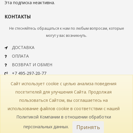
Эта подписка неактивна.
КОНТАКТЫ
Не стесняйтесь обращаться к нам по любым вопросам, которые
могут у вас возникнуть.
ДОСТАВКА
ОПЛАТА
ВОЗВРАТ И ОБМЕН
+7 495-297-20-77
info@bohemiaartclassic.ru
Сайт использует cookie с целью анализа поведения
СКАЧАТЬ КАТАЛОГ
посетителей для улучшения Сайта. Продолжая
пользоваться Сайтом, вы соглашаетесь на
КОНТАКТЫ
ЧАСТЫЕ ВОПРОСЫ
КАРТА САЙТА
использование файлов cookie в соответствии с нашей
КАТАЛОГ
ПОЛИТИКА КОНФИДЕНЦИАЛЬНОСТИ
СТАТЬИ
ПРОИЗВОДСТВО
Политикой Компании в отношении обработки
Принять
персональных данных
.
© 2018—2026 Bohemia Art Classic