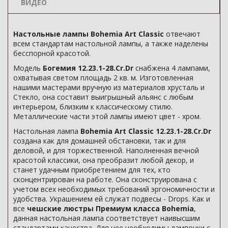
ВИДЕО
Настольные лампы Bohemia Art Classic
отвечают
всем стандартам настольной лампы, а также наделены
бесспорной красотой.
Модель
Богемия 12.23.1-28.Cr.Dr
снабжена 4 лампами,
охватывая светом площадь 2 кв. м. Изготовленная
нашими мастерами вручную из материалов хрусталь и
Стекло, она составит выигрышный альянс с любым
интерьером, близким к классическому стилю.
Металлические части этой лампы имеют цвет - хром.
Настольная лампа
Bohemia Art Classic 12.23.1-28.Cr.Dr
создана как для домашней обстановки, так и для
деловой, и для торжественной. Наполненная вечной
красотой классики, она преобразит любой декор, и
станет удачным приобретением для тех, кто
сконцентрирован на работе. Она сконструирована с
учетом всех необходимых требований эргономичности и
удобства. Украшением ей служат подвесы - Drops. Как и
все
чешские люстры Премиум класса Bohemia
,
данная настольная лампа соответствует наивысшим
стандартами качества. Для нее необходимы лампочки с