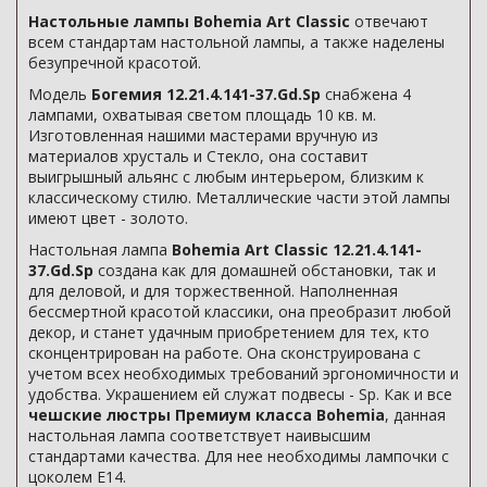
Настольные лампы Bohemia Art Classic
отвечают
всем стандартам настольной лампы, а также наделены
безупречной красотой.
Модель
Богемия 12.21.4.141-37.Gd.Sp
снабжена 4
лампами, охватывая светом площадь 10 кв. м.
Изготовленная нашими мастерами вручную из
материалов хрусталь и Стекло, она составит
выигрышный альянс с любым интерьером, близким к
классическому стилю. Металлические части этой лампы
имеют цвет - золото.
Настольная лампа
Bohemia Art Classic 12.21.4.141-
37.Gd.Sp
создана как для домашней обстановки, так и
для деловой, и для торжественной. Наполненная
бессмертной красотой классики, она преобразит любой
декор, и станет удачным приобретением для тех, кто
сконцентрирован на работе. Она сконструирована с
учетом всех необходимых требований эргономичности и
удобства. Украшением ей служат подвесы - Sp. Как и все
чешские люстры Премиум класса Bohemia
, данная
настольная лампа соответствует наивысшим
стандартами качества. Для нее необходимы лампочки с
цоколем E14.