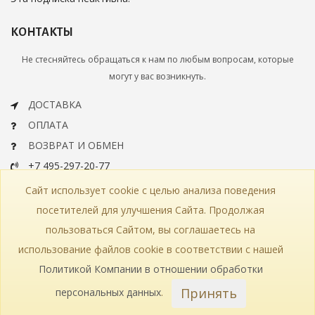
КОНТАКТЫ
Не стесняйтесь обращаться к нам по любым вопросам, которые
могут у вас возникнуть.
ДОСТАВКА
ОПЛАТА
ВОЗВРАТ И ОБМЕН
+7 495-297-20-77
info@bohemiaartclassic.ru
Сайт использует cookie с целью анализа поведения
СКАЧАТЬ КАТАЛОГ
посетителей для улучшения Сайта. Продолжая
пользоваться Сайтом, вы соглашаетесь на
КОНТАКТЫ
ЧАСТЫЕ ВОПРОСЫ
КАРТА САЙТА
использование файлов cookie в соответствии с нашей
КАТАЛОГ
ПОЛИТИКА КОНФИДЕНЦИАЛЬНОСТИ
СТАТЬИ
ПРОИЗВОДСТВО
Политикой Компании в отношении обработки
Принять
персональных данных
.
© 2018—2026 Bohemia Art Classic