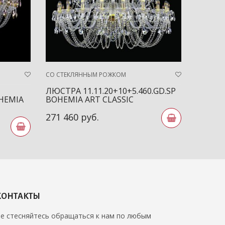
СО СТЕКЛЯННЫМ РОЖКОМ
СО СТЕК
ЛЮСТРА 11.11.20+10+5.460.GD.SP
ЛЮСТРА
OHEMIA
BOHEMIA ART CLASSIC
BOHEMI
271 460 руб.
38 803
КОНТАКТЫ
е стесняйтесь обращаться к нам по любым