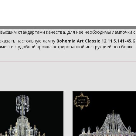
ти этой лампы имеют цвет - золото.
а
Bohemia Art Classic 12.11.5.141-45.Gd.Sp
создана как для домаш
полненная бессмертной красотой классики, она преобразит лю
рирован на работе. Она сконструирована с учетом всех необход
жат подвесы - Sp. Как и все
чешские люстры Премиум класс
высшим стандартами качества. Для нее необходимы лампочки с
заказать настольную лампу
Bohemia Art Classic 12.11.5.141-45.G
, вместе с удобной проиллюстрированной инструкцией по сборке.