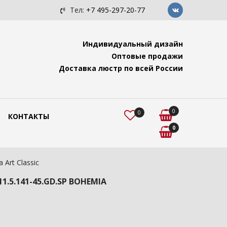
c с подвесами "Ви...
Люстра для помещений с высок
Тел:
+7 495-297-20-77
Индивидуальный дизайн
Оптовые продажи
Доставка люстр по всей России
0
0
КОНТАКТЫ
0
Art Classic
.5.141-45.GD.SP BOHEMIA