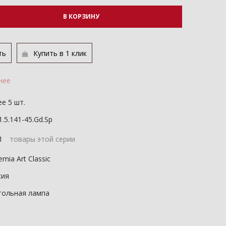
В КОРЗИНУ
ть
Купить в 1 клик
нее
е 5 шт.
1.5.141-45.Gd.Sp
11
товары этой серии
mia Art Classic
сия
тольная лампа