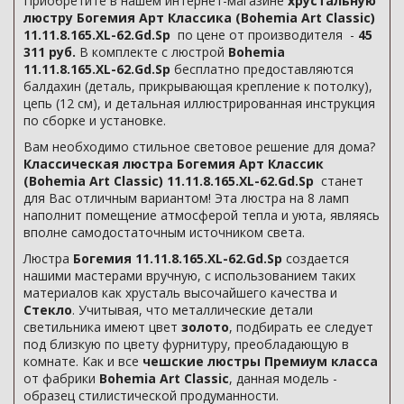
Приобретите в нашем интернет-магазине
хрустальную
люстру Богемия Арт Классика (Bohemia Art Classic)
11.11.8.165.XL-62.Gd.Sp
по цене от производителя -
45
311 руб.
В комплекте с люстрой
Bohemia
11.11.8.165.XL-62.Gd.Sp
бесплатно предоставляются
балдахин (деталь, прикрывающая крепление к потолку),
цепь (12 см), и детальная иллюстрированная инструкция
по сборке и установке.
Вам необходимо стильное световое решение для дома?
Классическая люстра Богемия Арт Классик
(Bohemia Art Classic) 11.11.8.165.XL-62.Gd.Sp
станет
для Вас отличным вариантом! Эта люстра на 8 ламп
наполнит помещение атмосферой тепла и уюта, являясь
вполне самодостаточным источником света.
Люстра
Богемия 11.11.8.165.XL-62.Gd.Sp
создается
нашими мастерами вручную, с использованием таких
материалов как хрусталь высочайшего качества и
Стекло
. Учитывая, что металлические детали
светильника имеют цвет
золото
, подбирать ее следует
под близкую по цвету фурнитуру, преобладающую в
комнате. Как и все
чешские люстры Премиум класса
от фабрики
Bohemia Art Classic
, данная модель -
образец стилистической продуманности.