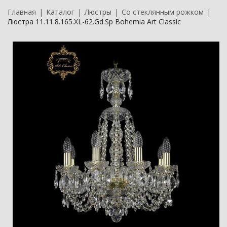
Главная
Каталог
Люстры
Со стеклянным рожком
Люстра 11.11.8.165.XL-62.Gd.Sp Bohemia Art Classic