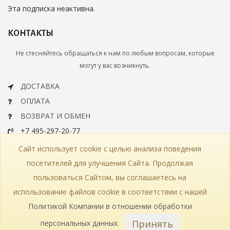
Эта подписка неактивна.
КОНТАКТЫ
Не стесняйтесь обращаться к нам по любым вопросам, которые
могут у вас возникнуть.
ДОСТАВКА
ОПЛАТА
ВОЗВРАТ И ОБМЕН
+7 495-297-20-77
info@bohemiaartclassic.ru
Сайт использует cookie с целью анализа поведения
СКАЧАТЬ КАТАЛОГ
посетителей для улучшения Сайта. Продолжая
пользоваться Сайтом, вы соглашаетесь на
КОНТАКТЫ
ЧАСТЫЕ ВОПРОСЫ
КАРТА САЙТА
использование файлов cookie в соответствии с нашей
КАТАЛОГ
ПОЛИТИКА КОНФИДЕНЦИАЛЬНОСТИ
СТАТЬИ
ПРОИЗВОДСТВО
Политикой Компании в отношении обработки
Принять
персональных данных
.
© 2018—2026 Bohemia Art Classic