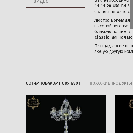
Вам необходимо с
ВИДЕО
11.11.20.460.Gd.S
являясь вполне с
Люстра
Богемия 1
высочайшего каче
близкую по цвету 
Classic
, данная м
Площадь освещени
любую другую комн
С ЭТИМ ТОВАРОМ ПОКУПАЮТ
ПОХОЖИЕ ПРОДУКТЫ