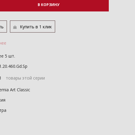
В КОРЗИНУ
ть
Купить в 1 клик
нее
е 5 шт.
1.20.460.Gd.Sp
11
товары этой серии
mia Art Classic
сия
тра