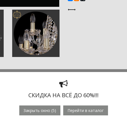
СКИДКА НА ВСЁ ДО 60%!!!
шем интернет-магазине
хрустальную люстру Богемия Арт Класс
Закрыть окно (
5
)
Перейти в каталог
водителя -
190 171 руб.
В комплекте с люстрой
Bohemia 11.11.2
ющая крепление к потолку), цепь (12 см), и детальная иллюстрир