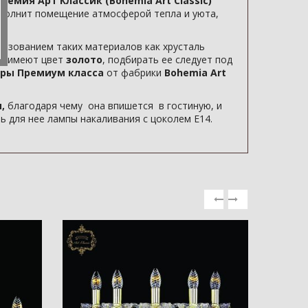
гемия Арт Классик (Bohemia Art Classic)
аполнит помещение атмосферой тепла и уюта,
льзованием таких материалов как хрусталь
ка имеют цвет
золото
, подбирать ее следует под
ры Премиум класса
от фабрики
Bohemia Art
,
благодаря чему она впишется в гостиную, и
 для нее лампы накаливания с цоколем E14.