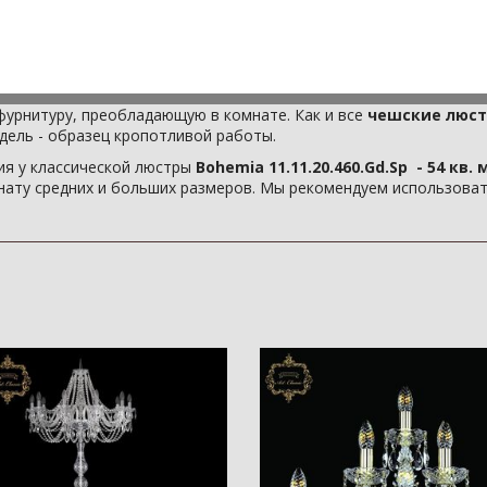
тильное световое решение для дома?
Классическая люстра Бо
p
станет для Вас отличным вариантом! Эта люстра на 20 ламп н
амодостаточным источником света.
1.11.20.460.Gd.Sp
создается нашими мастерами вручную, с испо
ства и
Стекло
. Учитывая, что металлические детали светильни
фурнитуру, преобладающую в комнате. Как и все
чешские люст
одель - образец кропотливой работы.
я у классической люстры
Bohemia 11.11.20.460.Gd.Sp - 54 кв. м
ату средних и больших размеров. Мы рекомендуем использовать