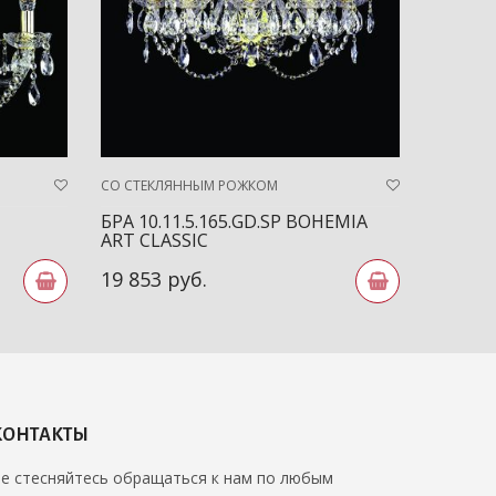
СО СТЕКЛЯННЫМ РОЖКОМ
СО СТЕК
БРА 10.11.5.165.GD.SP BOHEMIA
БРА 10
ART CLASSIC
ART CL
19 853 руб.
11 311
КОНТАКТЫ
е стесняйтесь обращаться к нам по любым