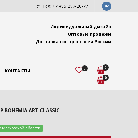
c с подвесами "Ви...
Люстра для помещений с высок
Тел:
+7 495-297-20-77
Индивидуальный дизайн
Оптовые продажи
Доставка люстр по всей России
0
0
КОНТАКТЫ
0
SP BOHEMIA ART CLASSIC
и Московской области