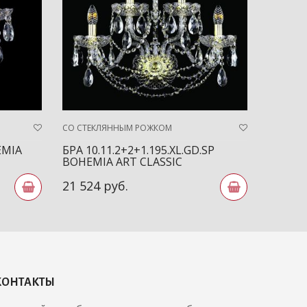
СО СТЕКЛЯННЫМ РОЖКОМ
СО СТЕК
EMIA
БРА 10.11.2+2+1.195.XL.GD.SP
БРА 10
BOHEMIA ART CLASSIC
ART CL
21 524 руб.
4 600 
КОНТАКТЫ