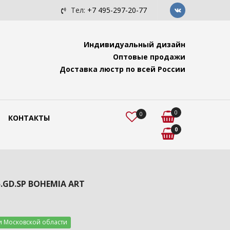
c с подвесами "Ви...
Люстра для помещений с высок
Тел:
+7 495-297-20-77
Индивидуальный дизайн
Оптовые продажи
Доставка люстр по всей России
0
0
КОНТАКТЫ
0
5.GD.SP BOHEMIA ART
и Московской области