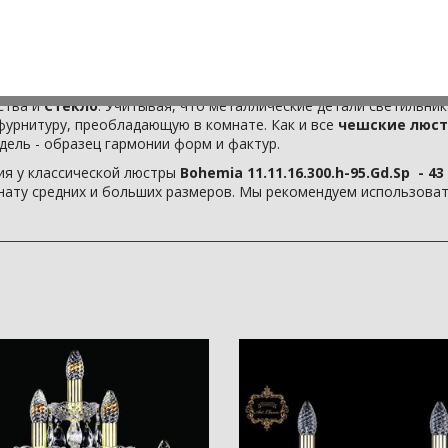
лассическое световое решение для дома?
Классическая люстра
.Gd.Sp
станет для Вас отличным вариантом! Эта люстра на 16 л
амодостаточным источником света.
.11.16.300.h-95.Gd.Sp
создается нашими мастерами вручную, с 
ства и
Стекло
. Учитывая, что металлические детали светильни
фурнитуру, преобладающую в комнате. Как и все
чешские люст
одель - образец гармонии форм и фактур.
я у классической люстры
Bohemia 11.11.16.300.h-95.Gd.Sp - 43 
ату средних и больших размеров. Мы рекомендуем использовать