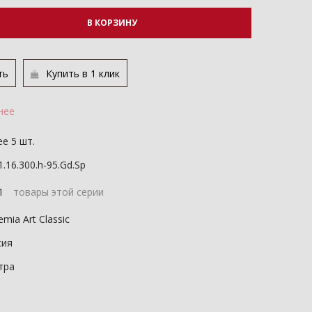
В КОРЗИНУ
ть
Купить в 1 клик
нее
е 5 шт.
1.16.300.h-95.Gd.Sp
11
товары этой серии
mia Art Classic
сия
тра