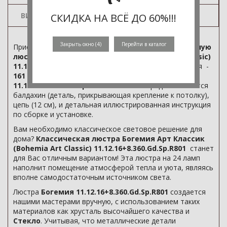
ВИДЕО
СКИДКА НА ВСЁ ДО 60%!!!
Закрыть окно (
3
)
Перейти в каталог
Приобретите в нашем интернет-магазине
хрустальную
люстру Богемия Арт Классика (Bohemia Art Classic)
11.12.16+8.360.Gd.Sp.R801
по цене от производителя -
161 777 руб.
В комплекте с люстрой
Bohemia
11.12.16+8.360.Gd.Sp.R801
бесплатно предоставляются
балдахин (деталь, прикрывающая крепление к потолку),
цепь (12 см), и детальная иллюстрированная инструкция
по сборке и установке.
Вам необходимо классическое световое решение для
дома?
Классическая люстра Богемия Арт Классик
(Bohemia Art Classic) 11.12.16+8.360.Gd.Sp.R801
станет
для Вас отличным вариантом! Эта люстра на 24 ламп
наполнит помещение атмосферой тепла и уюта, являясь
вполне самодостаточным источником света.
Люстра
Богемия 11.12.16+8.360.Gd.Sp.R801
создается
нашими мастерами вручную, с использованием таких
материалов как хрусталь высочайшего качества и
Стекло
. Учитывая, что металлические детали