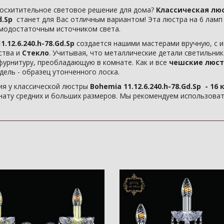
осхитительное световое решение для дома?
Классическая люс
Gd.Sp
станет для Вас отличным вариантом! Эта люстра на 6 лам
амодостаточным источником света.
.12.6.240.h-78.Gd.Sp
создается нашими мастерами вручную, с и
ства и
Стекло
. Учитывая, что металлические детали светильни
фурнитуру, преобладающую в комнате. Как и все
чешские люст
дель - образец утонченного лоска.
я у классической люстры
Bohemia 11.12.6.240.h-78.Gd.Sp - 16 к
ату средних и больших размеров. Мы рекомендуем использовать