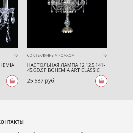
СО СТЕКЛЯННЫМ РОЖКОМ
СО СТЕК
OHEMIA
НАСТОЛЬНАЯ ЛАМПА 12.12.5.141-
БРА 10
45.GD.SP BOHEMIA ART CLASSIC
ART CL
25 587 руб.
7 747 
КОНТАКТЫ