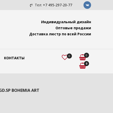
Читайте у нас.
Подвесные светильники Bohemia Art
Тел:
+7 495-297-20-77
Индивидуальный дизайн
Оптовые продажи
Доставка люстр по всей России
0
0
КОНТАКТЫ
0
.GD.SP BOHEMIA ART