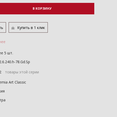
В КОРЗИНУ
ть
Купить в 1 клик
нее
е 5 шт.
2.6.240.h-78.Gd.Sp
12
товары этой серии
mia Art Classic
сия
тра