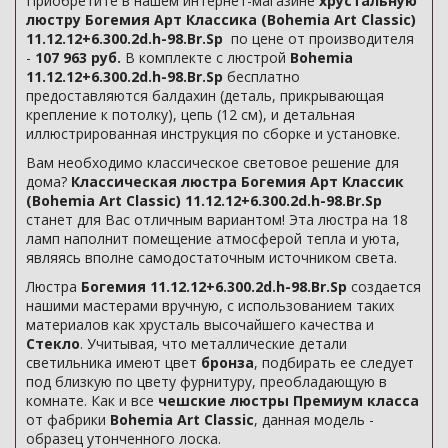
Приобретите в нашем интернет-магазине
хрустальную
люстру Богемия Арт Классика (Bohemia Art Classic)
11.12.12+6.300.2d.h-98.Br.Sp
по цене от производителя
-
107 963 руб.
В комплекте с люстрой
Bohemia
11.12.12+6.300.2d.h-98.Br.Sp
бесплатно
предоставляются балдахин (деталь, прикрывающая
крепление к потолку), цепь (12 см), и детальная
иллюстрированная инструкция по сборке и установке.
Вам необходимо классическое световое решение для
дома?
Классическая люстра Богемия Арт Классик
(Bohemia Art Classic) 11.12.12+6.300.2d.h-98.Br.Sp
станет для Вас отличным вариантом! Эта люстра на 18
ламп наполнит помещение атмосферой тепла и уюта,
являясь вполне самодостаточным источником света.
Люстра
Богемия 11.12.12+6.300.2d.h-98.Br.Sp
создается
нашими мастерами вручную, с использованием таких
материалов как хрусталь высочайшего качества и
Стекло
. Учитывая, что металлические детали
светильника имеют цвет
бронза
, подбирать ее следует
под близкую по цвету фурнитуру, преобладающую в
комнате. Как и все
чешские люстры Премиум класса
от фабрики
Bohemia Art Classic
, данная модель -
образец утонченного лоска.