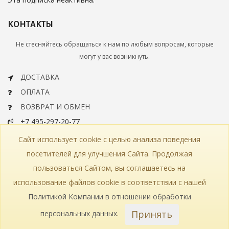
КОНТАКТЫ
Не стесняйтесь обращаться к нам по любым вопросам, которые
могут у вас возникнуть.
ДОСТАВКА
ОПЛАТА
ВОЗВРАТ И ОБМЕН
+7 495-297-20-77
info@bohemiaartclassic.ru
Сайт использует cookie с целью анализа поведения
СКАЧАТЬ КАТАЛОГ
посетителей для улучшения Сайта. Продолжая
пользоваться Сайтом, вы соглашаетесь на
КОНТАКТЫ
ЧАСТЫЕ ВОПРОСЫ
КАРТА САЙТА
использование файлов cookie в соответствии с нашей
КАТАЛОГ
ПОЛИТИКА КОНФИДЕНЦИАЛЬНОСТИ
СТАТЬИ
ПРОИЗВОДСТВО
Политикой Компании в отношении обработки
Принять
персональных данных
.
© 2018—2026 Bohemia Art Classic