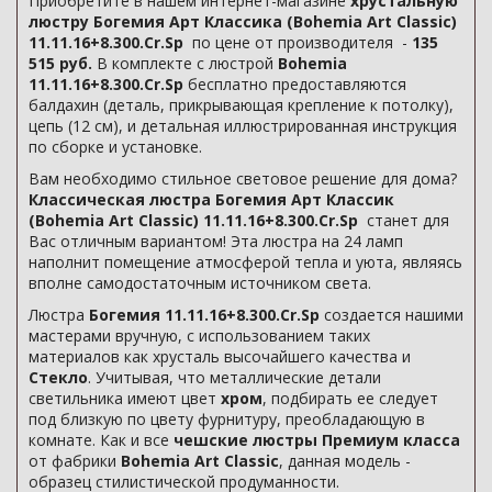
Приобретите в нашем интернет-магазине
хрустальную
люстру Богемия Арт Классика (Bohemia Art Classic)
11.11.16+8.300.Cr.Sp
по цене от производителя -
135
515 руб.
В комплекте с люстрой
Bohemia
11.11.16+8.300.Cr.Sp
бесплатно предоставляются
балдахин (деталь, прикрывающая крепление к потолку),
цепь (12 см), и детальная иллюстрированная инструкция
по сборке и установке.
Вам необходимо стильное световое решение для дома?
Классическая люстра Богемия Арт Классик
(Bohemia Art Classic) 11.11.16+8.300.Cr.Sp
станет для
Вас отличным вариантом! Эта люстра на 24 ламп
наполнит помещение атмосферой тепла и уюта, являясь
вполне самодостаточным источником света.
Люстра
Богемия 11.11.16+8.300.Cr.Sp
создается нашими
мастерами вручную, с использованием таких
материалов как хрусталь высочайшего качества и
Стекло
. Учитывая, что металлические детали
светильника имеют цвет
хром
, подбирать ее следует
под близкую по цвету фурнитуру, преобладающую в
комнате. Как и все
чешские люстры Премиум класса
от фабрики
Bohemia Art Classic
, данная модель -
образец стилистической продуманности.