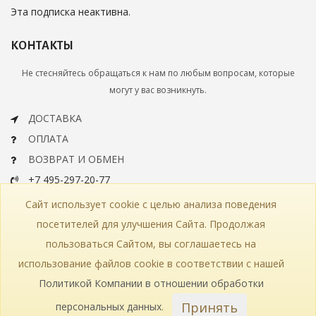
Эта подписка неактивна.
КОНТАКТЫ
Не стесняйтесь обращаться к нам по любым вопросам, которые
могут у вас возникнуть.
ДОСТАВКА
ОПЛАТА
ВОЗВРАТ И ОБМЕН
+7 495-297-20-77
info@bohemiaartclassic.ru
Сайт использует cookie с целью анализа поведения
СКАЧАТЬ КАТАЛОГ
посетителей для улучшения Сайта. Продолжая
пользоваться Сайтом, вы соглашаетесь на
КОНТАКТЫ
ЧАСТЫЕ ВОПРОСЫ
КАРТА САЙТА
использование файлов cookie в соответствии с нашей
КАТАЛОГ
ПОЛИТИКА КОНФИДЕНЦИАЛЬНОСТИ
СТАТЬИ
ПРОИЗВОДСТВО
Политикой Компании в отношении обработки
Принять
персональных данных
.
© 2018—2026 Bohemia Art Classic