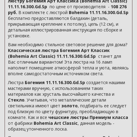
люстру Богемия Арт Классика (Bohemia Art Classic)
11.11.16.300.Gd.Sp
по цене от производителя -
108 276
руб.
В комплекте с люстрой
Bohemia 11.11.16.300.Gd.Sp
бесплатно предоставляются балдахин (деталь,
прикрывающая крепление к потолку), цепь (12 см), и
детальная иллюстрированная инструкция по сборке и
установке.
Вам необходимо стильное световое решение для дома?
Классическая люстра Богемия Арт Классик
(Bohemia Art Classic) 11.11.16.300.Gd.Sp
станет для
Вас отличным вариантом! Эта люстра на 16 ламп
наполнит помещение атмосферой тепла и уюта, являясь
вполне самодостаточным источником света.
Люстра
Богемия 11.11.16.300.Gd.Sp
создается нашими
мастерами вручную, с использованием таких
материалов как хрусталь высочайшего качества и
Стекло
. Учитывая, что металлические детали
светильника имеют цвет
золото
, подбирать ее следует
под близкую по цвету фурнитуру, преобладающую в
комнате. Как и все
чешские люстры Премиум класса
от фабрики
Bohemia Art Classic
, данная модель -
образец утонченного лоска.