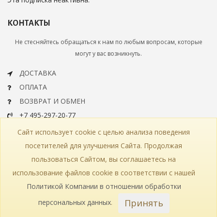
КОНТАКТЫ
Не стесняйтесь обращаться к нам по любым вопросам, которые
могут у вас возникнуть.
ДОСТАВКА
ОПЛАТА
ВОЗВРАТ И ОБМЕН
+7 495-297-20-77
info@bohemiaartclassic.ru
Сайт использует cookie с целью анализа поведения
СКАЧАТЬ КАТАЛОГ
посетителей для улучшения Сайта. Продолжая
пользоваться Сайтом, вы соглашаетесь на
КОНТАКТЫ
ЧАСТЫЕ ВОПРОСЫ
КАРТА САЙТА
использование файлов cookie в соответствии с нашей
КАТАЛОГ
ПОЛИТИКА КОНФИДЕНЦИАЛЬНОСТИ
СТАТЬИ
ПРОИЗВОДСТВО
Политикой Компании в отношении обработки
Принять
персональных данных
.
© 2018—2026 Bohemia Art Classic