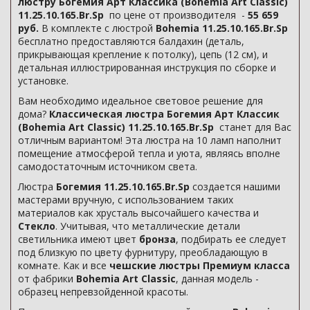
люстру Богемия Арт Классика (Bohemia Art Classic)
11.25.10.165.Br.Sp
по цене от производителя -
55 659
руб.
В комплекте с люстрой
Bohemia 11.25.10.165.Br.Sp
бесплатно предоставляются балдахин (деталь,
прикрывающая крепление к потолку), цепь (12 см), и
детальная иллюстрированная инструкция по сборке и
установке.
Вам необходимо идеальное световое решение для
дома?
Классическая люстра Богемия Арт Классик
(Bohemia Art Classic) 11.25.10.165.Br.Sp
станет для Вас
отличным вариантом! Эта люстра на 10 ламп наполнит
помещение атмосферой тепла и уюта, являясь вполне
самодостаточным источником света.
Люстра
Богемия 11.25.10.165.Br.Sp
создается нашими
мастерами вручную, с использованием таких
материалов как хрусталь высочайшего качества и
Стекло
. Учитывая, что металлические детали
светильника имеют цвет
бронза
, подбирать ее следует
под близкую по цвету фурнитуру, преобладающую в
комнате. Как и все
чешские люстры Премиум класса
от фабрики
Bohemia Art Classic
, данная модель -
образец непревзойденной красоты.