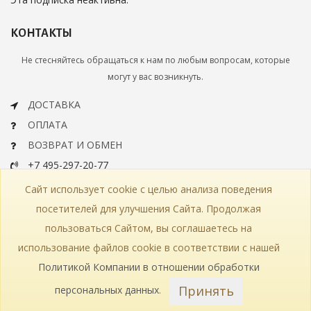
КОНТАКТЫ
Не стесняйтесь обращаться к нам по любым вопросам, которые
могут у вас возникнуть.
ДОСТАВКА
ОПЛАТА
ВОЗВРАТ И ОБМЕН
+7 495-297-20-77
info@bohemiaartclassic.ru
Сайт использует cookie с целью анализа поведения
СКАЧАТЬ КАТАЛОГ
посетителей для улучшения Сайта. Продолжая
пользоваться Сайтом, вы соглашаетесь на
КОНТАКТЫ
ЧАСТЫЕ ВОПРОСЫ
КАРТА САЙТА
использование файлов cookie в соответствии с нашей
КАТАЛОГ
ПОЛИТИКА КОНФИДЕНЦИАЛЬНОСТИ
СТАТЬИ
ПРОИЗВОДСТВО
Политикой Компании в отношении обработки
Принять
персональных данных
.
© 2018—2026 Bohemia Art Classic