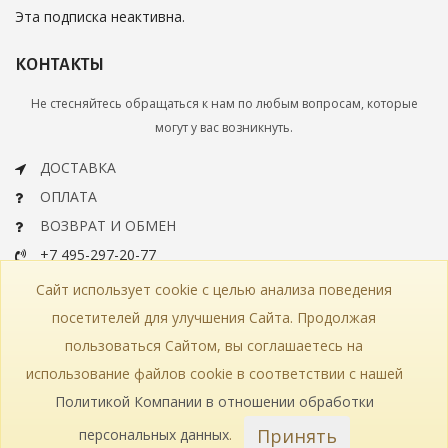
Эта подписка неактивна.
КОНТАКТЫ
Не стесняйтесь обращаться к нам по любым вопросам, которые
могут у вас возникнуть.
ДОСТАВКА
ОПЛАТА
ВОЗВРАТ И ОБМЕН
+7 495-297-20-77
info@bohemiaartclassic.ru
Сайт использует cookie с целью анализа поведения
СКАЧАТЬ КАТАЛОГ
посетителей для улучшения Сайта. Продолжая
пользоваться Сайтом, вы соглашаетесь на
КОНТАКТЫ
ЧАСТЫЕ ВОПРОСЫ
КАРТА САЙТА
использование файлов cookie в соответствии с нашей
КАТАЛОГ
ПОЛИТИКА КОНФИДЕНЦИАЛЬНОСТИ
СТАТЬИ
ПРОИЗВОДСТВО
Политикой Компании в отношении обработки
Принять
персональных данных
.
© 2018—2026 Bohemia Art Classic