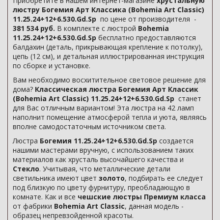
Приобретите в нашем интернет-магазине
хрустальную
люстру Богемия Арт Классика (Bohemia Art Classic)
11.25.24+12+6.530.Gd.Sp
по цене от производителя -
381 534 руб.
В комплекте с люстрой
Bohemia
11.25.24+12+6.530.Gd.Sp
бесплатно предоставляются
балдахин (деталь, прикрывающая крепление к потолку),
цепь (12 см), и детальная иллюстрированная инструкция
по сборке и установке.
Вам необходимо восхитительное световое решение для
дома?
Классическая люстра Богемия Арт Классик
(Bohemia Art Classic) 11.25.24+12+6.530.Gd.Sp
станет
для Вас отличным вариантом! Эта люстра на 42 ламп
наполнит помещение атмосферой тепла и уюта, являясь
вполне самодостаточным источником света.
Люстра
Богемия 11.25.24+12+6.530.Gd.Sp
создается
нашими мастерами вручную, с использованием таких
материалов как хрусталь высочайшего качества и
Стекло
. Учитывая, что металлические детали
светильника имеют цвет
золото
, подбирать ее следует
под близкую по цвету фурнитуру, преобладающую в
комнате. Как и все
чешские люстры Премиум класса
от фабрики
Bohemia Art Classic
, данная модель -
образец непревзойденной красоты.