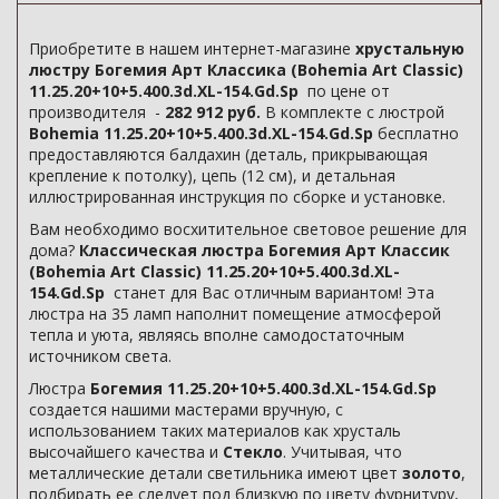
Приобретите в нашем интернет-магазине
хрустальную
люстру Богемия Арт Классика (Bohemia Art Classic)
11.25.20+10+5.400.3d.XL-154.Gd.Sp
по цене от
производителя -
282 912 руб.
В комплекте с люстрой
Bohemia 11.25.20+10+5.400.3d.XL-154.Gd.Sp
бесплатно
предоставляются балдахин (деталь, прикрывающая
крепление к потолку), цепь (12 см), и детальная
иллюстрированная инструкция по сборке и установке.
Вам необходимо восхитительное световое решение для
дома?
Классическая люстра Богемия Арт Классик
(Bohemia Art Classic) 11.25.20+10+5.400.3d.XL-
154.Gd.Sp
станет для Вас отличным вариантом! Эта
люстра на 35 ламп наполнит помещение атмосферой
тепла и уюта, являясь вполне самодостаточным
источником света.
Люстра
Богемия 11.25.20+10+5.400.3d.XL-154.Gd.Sp
создается нашими мастерами вручную, с
использованием таких материалов как хрусталь
высочайшего качества и
Стекло
. Учитывая, что
металлические детали светильника имеют цвет
золото
,
подбирать ее следует под близкую по цвету фурнитуру,