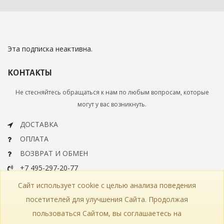
Эта подписка неактивна.
КОНТАКТЫ
Не стесняйтесь обращаться к нам по любым вопросам, которые
могут у вас возникнуть.
ДОСТАВКА
ОПЛАТА
ВОЗВРАТ И ОБМЕН
+7 495-297-20-77
info@bohemiaartclassic.ru
Сайт использует cookie с целью анализа поведения
СКАЧАТЬ КАТАЛОГ
посетителей для улучшения Сайта. Продолжая
пользоваться Сайтом, вы соглашаетесь на
КОНТАКТЫ
ЧАСТЫЕ ВОПРОСЫ
КАРТА САЙТА