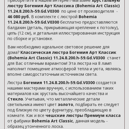
Приобретите в нашем интернет-магазине
хрустальную
люстру Богемия Арт Классика (Bohemia Art Classic)
11.24.8.200.h-59.Gd.V0300
по цене от производителя -
46 080 руб.
В комплекте с люстрой
Bohemia
11.24.8.200.h-59.Gd.V0300
бесплатно предоставляются
балдахин (деталь, прикрывающая крепление к потолку),
цепь (12 см), и детальная иллюстрированная инструкция
по сборке и установке.
Вам необходимо идеальное световое решение для
дома?
Классическая люстра Богемия Арт Классик
(Bohemia Art Classic) 11.24.8.200.h-59.Gd.V0300
станет
для Вас отличным вариантом! Эта люстра на 8 ламп
наполнит помещение атмосферой тепла и уюта, являясь
вполне самодостаточным источником света.
Люстра
Богемия 11.24.8.200.h-59.Gd.V0300
создается
нашими мастерами вручную, с использованием таких
материалов как хрусталь высочайшего качества и
Стекло
. Учитывая, что металлические детали
светильника имеют цвет
золото
, подбирать ее следует
под близкую по цвету фурнитуру, преобладающую в
комнате. Как и все
чешские люстры Премиум класса
от фабрики
Bohemia Art Classic
, данная модель -
образец утонченного лоска.