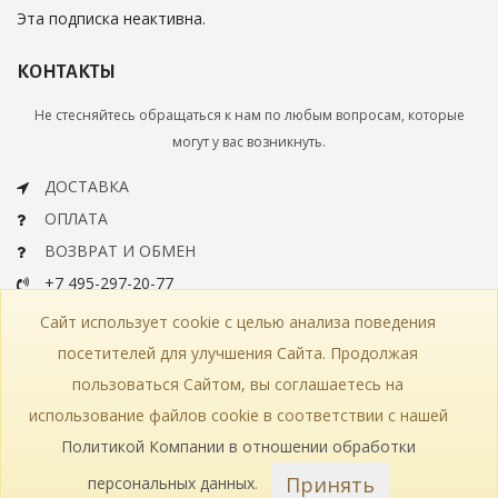
Эта подписка неактивна.
КОНТАКТЫ
Не стесняйтесь обращаться к нам по любым вопросам, которые
могут у вас возникнуть.
ДОСТАВКА
ОПЛАТА
ВОЗВРАТ И ОБМЕН
+7 495-297-20-77
info@bohemiaartclassic.ru
Сайт использует cookie с целью анализа поведения
СКАЧАТЬ КАТАЛОГ
посетителей для улучшения Сайта. Продолжая
пользоваться Сайтом, вы соглашаетесь на
КОНТАКТЫ
ЧАСТЫЕ ВОПРОСЫ
КАРТА САЙТА
использование файлов cookie в соответствии с нашей
КАТАЛОГ
ПОЛИТИКА КОНФИДЕНЦИАЛЬНОСТИ
СТАТЬИ
ПРОИЗВОДСТВО
Политикой Компании в отношении обработки
Принять
персональных данных
.
© 2018—2026 Bohemia Art Classic