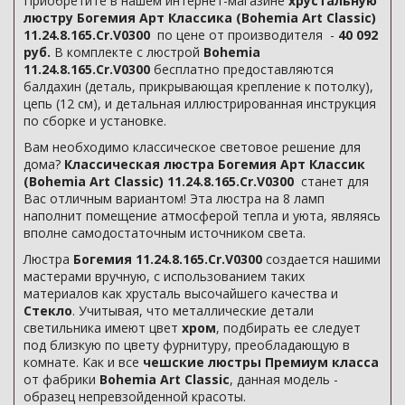
Приобретите в нашем интернет-магазине
хрустальную
люстру Богемия Арт Классика (Bohemia Art Classic)
11.24.8.165.Cr.V0300
по цене от производителя -
40 092
руб.
В комплекте с люстрой
Bohemia
11.24.8.165.Cr.V0300
бесплатно предоставляются
балдахин (деталь, прикрывающая крепление к потолку),
цепь (12 см), и детальная иллюстрированная инструкция
по сборке и установке.
Вам необходимо классическое световое решение для
дома?
Классическая люстра Богемия Арт Классик
(Bohemia Art Classic) 11.24.8.165.Cr.V0300
станет для
Вас отличным вариантом! Эта люстра на 8 ламп
наполнит помещение атмосферой тепла и уюта, являясь
вполне самодостаточным источником света.
Люстра
Богемия 11.24.8.165.Cr.V0300
создается нашими
мастерами вручную, с использованием таких
материалов как хрусталь высочайшего качества и
Стекло
. Учитывая, что металлические детали
светильника имеют цвет
хром
, подбирать ее следует
под близкую по цвету фурнитуру, преобладающую в
комнате. Как и все
чешские люстры Премиум класса
от фабрики
Bohemia Art Classic
, данная модель -
образец непревзойденной красоты.