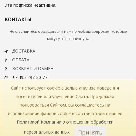
Эта подписка неактивна.
КОНТАКТЫ
Не стесняйтесь обращаться к нам по любым вопросам, которые
могут у вас возникнуть.
ДОСТАВКА
ОПЛАТА
ВОЗВРАТ И ОБМЕН
+7 495-297-20-77
info@bohemiaartclassic.ru
Сайт использует cookie с целью анализа поведения
СКАЧАТЬ КАТАЛОГ
посетителей для улучшения Сайта. Продолжая
пользоваться Сайтом, вы соглашаетесь на
КОНТАКТЫ
ЧАСТЫЕ ВОПРОСЫ
КАРТА САЙТА
использование файлов cookie в соответствии с нашей
КАТАЛОГ
ПОЛИТИКА КОНФИДЕНЦИАЛЬНОСТИ
СТАТЬИ
ПРОИЗВОДСТВО
Политикой Компании в отношении обработки
Принять
персональных данных
.
© 2018—2026 Bohemia Art Classic