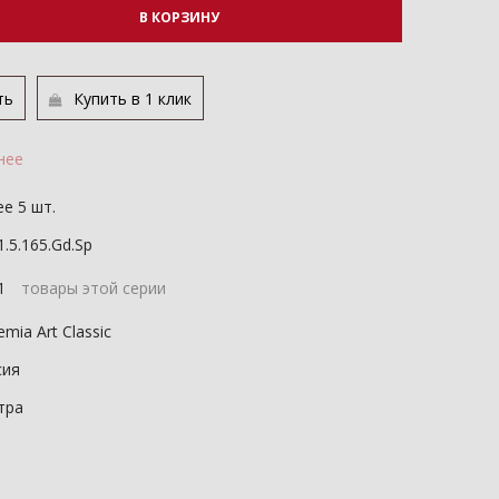
В КОРЗИНУ
ть
Купить в 1 клик
нее
е 5 шт.
1.5.165.Gd.Sp
21
товары этой серии
mia Art Classic
сия
тра