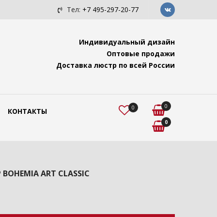
c с подвесами "Ви...
Люстра для помещений с высок
Тел:
+7 495-297-20-77
Индивидуальный дизайн
Оптовые продажи
Доставка люстр по всей России
0
0
КОНТАКТЫ
0
P BOHEMIA ART CLASSIC