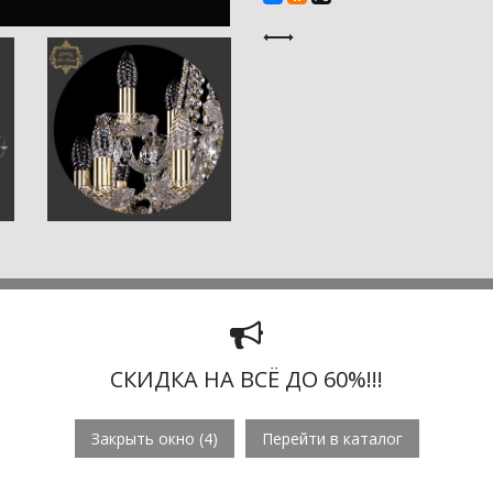
СКИДКА НА ВСЁ ДО 60%!!!
шем интернет-магазине
хрустальную люстру Богемия Арт Класс
Закрыть окно (
3
)
Перейти в каталог
ителя -
36 376 руб.
В комплекте с люстрой
Bohemia 11.21.5.165.
ющая крепление к потолку), цепь (12 см), и детальная иллюстрир