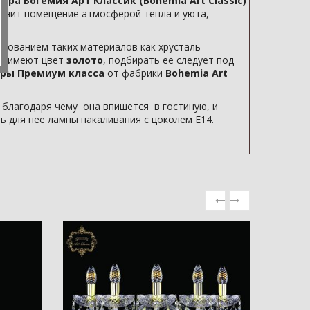
тра Богемия Арт Классик (Bohemia Art Classic)
олнит помещение атмосферой тепла и уюта,
ьзованием таких материалов как хрусталь
ка имеют цвет
золото
, подбирать ее следует под
ры Премиум класса
от фабрики
Bohemia Art
благодаря чему она впишется в гостиную, и
 для нее лампы накаливания с цоколем E14.