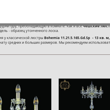
осхитительное световое решение для дома?
Классическая люс
станет для Вас отличным вариантом! Эта люстра на 5 ламп нап
амодостаточным источником света.
1.21.5.165.Gd.Sp
создается нашими мастерами вручную, с испол
ства и
Стекло
. Учитывая, что металлические детали светильни
фурнитуру, преобладающую в комнате. Как и все
чешские люст
дель - образец утонченного лоска.
я у классической люстры
Bohemia 11.21.5.165.Gd.Sp - 13 кв. м,
ату средних и больших размеров. Мы рекомендуем использовать