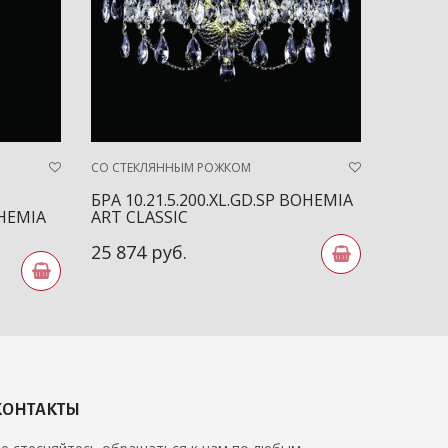
СО СТЕКЛЯННЫМ РОЖКОМ
СО СТЕК
БРА 10.21.5.200.XL.GD.SP BOHEMIA
БРА 10.
OHEMIA
ART CLASSIC
ART CL
25 874 руб.
14 943
КОНТАКТЫ