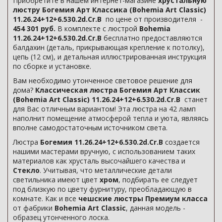
Приобретите в нашем интернет-магазине
хрустальную
люстру Богемия Арт Классика (Bohemia Art Classic)
11.26.24+12+6.530.2d.Cr.B
по цене от производителя -
454 301 руб.
В комплекте с люстрой
Bohemia
11.26.24+12+6.530.2d.Cr.B
бесплатно предоставляются
балдахин (деталь, прикрывающая крепление к потолку),
цепь (12 см), и детальная иллюстрированная инструкция
по сборке и установке.
Вам необходимо утонченное световое решение для
дома?
Классическая люстра Богемия Арт Классик
(Bohemia Art Classic) 11.26.24+12+6.530.2d.Cr.B
станет
для Вас отличным вариантом! Эта люстра на 42 ламп
наполнит помещение атмосферой тепла и уюта, являясь
вполне самодостаточным источником света.
Люстра
Богемия 11.26.24+12+6.530.2d.Cr.B
создается
нашими мастерами вручную, с использованием таких
материалов как хрусталь высочайшего качества и
Стекло
. Учитывая, что металлические детали
светильника имеют цвет
хром
, подбирать ее следует
под близкую по цвету фурнитуру, преобладающую в
комнате. Как и все
чешские люстры Премиум класса
от фабрики
Bohemia Art Classic
, данная модель -
образец утонченного лоска.