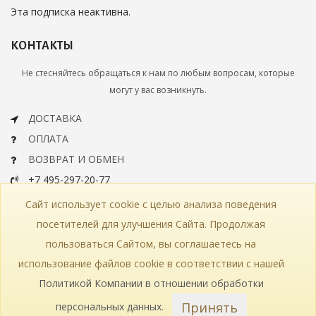
Эта подписка неактивна.
КОНТАКТЫ
Не стесняйтесь обращаться к нам по любым вопросам, которые
могут у вас возникнуть.
ДОСТАВКА
ОПЛАТА
ВОЗВРАТ И ОБМЕН
+7 495-297-20-77
info@bohemiaartclassic.ru
Сайт использует cookie с целью анализа поведения
СКАЧАТЬ КАТАЛОГ
посетителей для улучшения Сайта. Продолжая
пользоваться Сайтом, вы соглашаетесь на
КОНТАКТЫ
ЧАСТЫЕ ВОПРОСЫ
КАРТА САЙТА
использование файлов cookie в соответствии с нашей
КАТАЛОГ
ПОЛИТИКА КОНФИДЕНЦИАЛЬНОСТИ
СТАТЬИ
ПРОИЗВОДСТВО
Политикой Компании в отношении обработки
Принять
персональных данных
.
© 2018—2026 Bohemia Art Classic