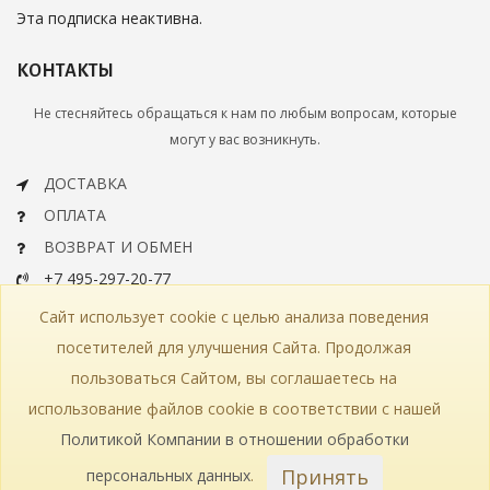
Эта подписка неактивна.
КОНТАКТЫ
Не стесняйтесь обращаться к нам по любым вопросам, которые
могут у вас возникнуть.
ДОСТАВКА
ОПЛАТА
ВОЗВРАТ И ОБМЕН
+7 495-297-20-77
info@bohemiaartclassic.ru
Сайт использует cookie с целью анализа поведения
СКАЧАТЬ КАТАЛОГ
посетителей для улучшения Сайта. Продолжая
пользоваться Сайтом, вы соглашаетесь на
КОНТАКТЫ
ЧАСТЫЕ ВОПРОСЫ
КАРТА САЙТА
использование файлов cookie в соответствии с нашей
КАТАЛОГ
ПОЛИТИКА КОНФИДЕНЦИАЛЬНОСТИ
СТАТЬИ
ПРОИЗВОДСТВО
Политикой Компании в отношении обработки
Принять
персональных данных
.
© 2018—2026 Bohemia Art Classic