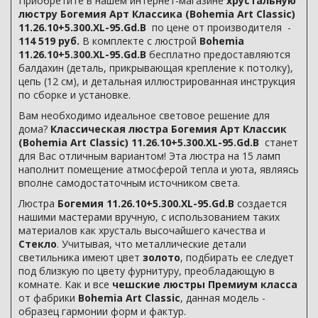
Приобретите в нашем интернет-магазине
хрустальную
люстру Богемия Арт Классика (Bohemia Art Classic)
11.26.10+5.300.XL-95.Gd.B
по цене от производителя -
114 519 руб.
В комплекте с люстрой
Bohemia
11.26.10+5.300.XL-95.Gd.B
бесплатно предоставляются
балдахин (деталь, прикрывающая крепление к потолку),
цепь (12 см), и детальная иллюстрированная инструкция
по сборке и установке.
Вам необходимо идеальное световое решение для
дома?
Классическая люстра Богемия Арт Классик
(Bohemia Art Classic) 11.26.10+5.300.XL-95.Gd.B
станет
для Вас отличным вариантом! Эта люстра на 15 ламп
наполнит помещение атмосферой тепла и уюта, являясь
вполне самодостаточным источником света.
Люстра
Богемия 11.26.10+5.300.XL-95.Gd.B
создается
нашими мастерами вручную, с использованием таких
материалов как хрусталь высочайшего качества и
Стекло
. Учитывая, что металлические детали
светильника имеют цвет
золото
, подбирать ее следует
под близкую по цвету фурнитуру, преобладающую в
комнате. Как и все
чешские люстры Премиум класса
от фабрики
Bohemia Art Classic
, данная модель -
образец гармонии форм и фактур.