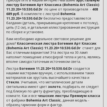
Приобретите в нашем интернет-магазине
хрустальную
люстру Богемия Арт Классика (Bohemia Art Classic)
11.23.20+10.530.Gd.Dr
по цене от производителя -
408
689 руб.
В комплекте с люстрой
Bohemia
11.23.20+10.530.Gd.Dr
бесплатно предоставляются
балдахин (деталь, прикрывающая крепление к потолку),
цепь (12 см), и детальная иллюстрированная инструкция
по сборке и установке.
Вам необходимо идеальное световое решение для
дома?
Классическая люстра Богемия Арт Классик
(Bohemia Art Classic) 11.23.20+10.530.Gd.Dr
станет для
Вас отличным вариантом! Эта люстра на 30 ламп
наполнит помещение атмосферой тепла и уюта, являясь
вполне самодостаточным источником света.
Люстра
Богемия 11.23.20+10.530.Gd.Dr
создается
нашими мастерами вручную, с использованием таких
материалов как хрусталь высочайшего качества и
Стекло
. Учитывая, что металлические детали
светильника имеют цвет
золото
, подбирать ее следует
под близкую по цвету фурнитуру, преобладающую в
комнате. Как и все
чешские люстры Премиум класса
от фабрики
Bohemia Art Classic
, данная модель -
образец гармонии форм и фактур.