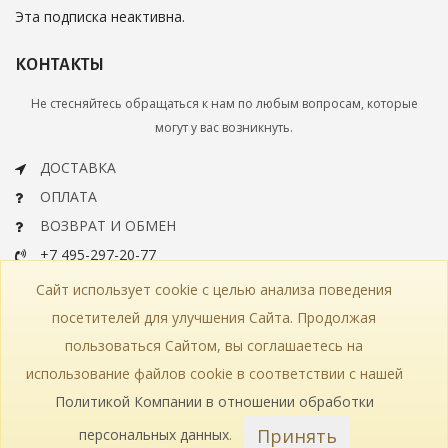
Эта подписка неактивна.
КОНТАКТЫ
Не стесняйтесь обращаться к нам по любым вопросам, которые
могут у вас возникнуть.
ДОСТАВКА
ОПЛАТА
ВОЗВРАТ И ОБМЕН
+7 495-297-20-77
info@bohemiaartclassic.ru
Сайт использует cookie с целью анализа поведения
СКАЧАТЬ КАТАЛОГ
посетителей для улучшения Сайта. Продолжая
пользоваться Сайтом, вы соглашаетесь на
КОНТАКТЫ
ЧАСТЫЕ ВОПРОСЫ
КАРТА САЙТА
использование файлов cookie в соответствии с нашей
КАТАЛОГ
ПОЛИТИКА КОНФИДЕНЦИАЛЬНОСТИ
СТАТЬИ
ПРОИЗВОДСТВО
Политикой Компании в отношении обработки
Принять
персональных данных
.
© 2018—2026 Bohemia Art Classic