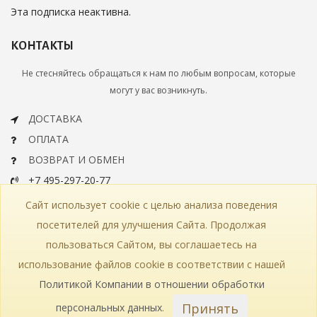
Эта подписка неактивна.
КОНТАКТЫ
Не стесняйтесь обращаться к нам по любым вопросам, которые
могут у вас возникнуть.
ДОСТАВКА
ОПЛАТА
ВОЗВРАТ И ОБМЕН
+7 495-297-20-77
info@bohemiaartclassic.ru
Сайт использует cookie с целью анализа поведения
СКАЧАТЬ КАТАЛОГ
посетителей для улучшения Сайта. Продолжая
пользоваться Сайтом, вы соглашаетесь на
КОНТАКТЫ
ЧАСТЫЕ ВОПРОСЫ
КАРТА САЙТА
использование файлов cookie в соответствии с нашей
КАТАЛОГ
ПОЛИТИКА КОНФИДЕНЦИАЛЬНОСТИ
СТАТЬИ
ПРОИЗВОДСТВО
Политикой Компании в отношении обработки
Принять
персональных данных
.
© 2018—2026 Bohemia Art Classic