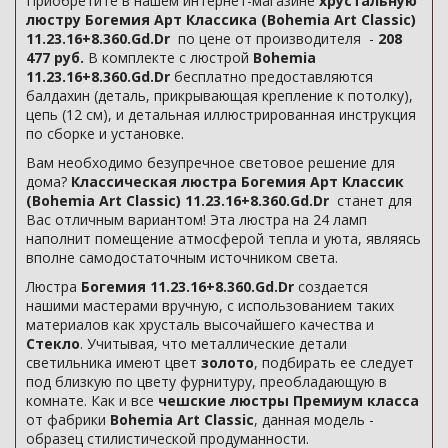
Приобретите в нашем интернет-магазине
хрустальную
люстру Богемия Арт Классика (Bohemia Art Classic)
11.23.16+8.360.Gd.Dr
по цене от производителя -
208
477 руб.
В комплекте с люстрой
Bohemia
11.23.16+8.360.Gd.Dr
бесплатно предоставляются
балдахин (деталь, прикрывающая крепление к потолку),
цепь (12 см), и детальная иллюстрированная инструкция
по сборке и установке.
Вам необходимо безупречное световое решение для
дома?
Классическая люстра Богемия Арт Классик
(Bohemia Art Classic) 11.23.16+8.360.Gd.Dr
станет для
Вас отличным вариантом! Эта люстра на 24 ламп
наполнит помещение атмосферой тепла и уюта, являясь
вполне самодостаточным источником света.
Люстра
Богемия 11.23.16+8.360.Gd.Dr
создается
нашими мастерами вручную, с использованием таких
материалов как хрусталь высочайшего качества и
Стекло
. Учитывая, что металлические детали
светильника имеют цвет
золото
, подбирать ее следует
под близкую по цвету фурнитуру, преобладающую в
комнате. Как и все
чешские люстры Премиум класса
от фабрики
Bohemia Art Classic
, данная модель -
образец стилистической продуманности.