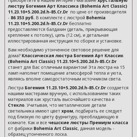
Приобретите в нашем интернет-магазине
хрустальную
люстру Богемия Арт Классика (Bohemia Art Classic)
11.23.10+5.200.2d.h-85.Cr.Dr
по цене от производителя
-
86 353 руб.
В комплекте с люстрой
Bohemia
11.23.10+5.200.2d.h-85.Cr.Dr
бесплатно
предоставляются балдахин (деталь, прикрывающая
крепление к потолку), цепь (12 см), и детальная
иллюстрированная инструкция по сборке и установке.
Вам необходимо утонченное световое решение для
дома?
Классическая люстра Богемия Арт Классик
(Bohemia Art Classic) 11.23.10+5.200.2d.h-85.Cr.Dr
станет для Вас отличным вариантом! Эта люстра на 15
ламп наполнит помещение атмосферой тепла и уюта,
являясь вполне самодостаточным источником света.
Люстра
Богемия 11.23.10+5.200.2d.h-85.Cr.Dr
создается
нашими мастерами вручную, с использованием таких
материалов как хрусталь высочайшего качества и
Стекло
. Учитывая, что металлические детали
светильника имеют цвет
хром
, подбирать ее следует
под близкую по цвету фурнитуру, преобладающую в
комнате. Как и все
чешские люстры Премиум класса
от фабрики
Bohemia Art Classic
, данная модель -
образец утонченного лоска.