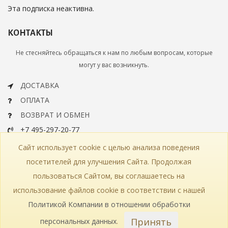
Эта подписка неактивна.
КОНТАКТЫ
Не стесняйтесь обращаться к нам по любым вопросам, которые
могут у вас возникнуть.
ДОСТАВКА
ОПЛАТА
ВОЗВРАТ И ОБМЕН
+7 495-297-20-77
info@bohemiaartclassic.ru
Сайт использует cookie с целью анализа поведения
СКАЧАТЬ КАТАЛОГ
посетителей для улучшения Сайта. Продолжая
пользоваться Сайтом, вы соглашаетесь на
КОНТАКТЫ
ЧАСТЫЕ ВОПРОСЫ
КАРТА САЙТА
использование файлов cookie в соответствии с нашей
КАТАЛОГ
ПОЛИТИКА КОНФИДЕНЦИАЛЬНОСТИ
СТАТЬИ
ПРОИЗВОДСТВО
Политикой Компании в отношении обработки
Принять
персональных данных
.
© 2018—2026 Bohemia Art Classic