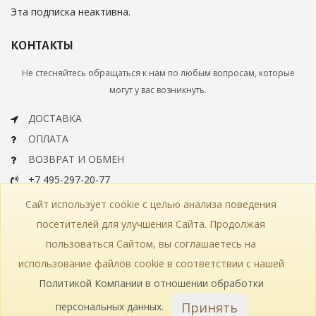
Эта подписка неактивна.
КОНТАКТЫ
Не стесняйтесь обращаться к нам по любым вопросам, которые
могут у вас возникнуть.
ДОСТАВКА
ОПЛАТА
ВОЗВРАТ И ОБМЕН
+7 495-297-20-77
info@bohemiaartclassic.ru
Сайт использует cookie с целью анализа поведения
СКАЧАТЬ КАТАЛОГ
посетителей для улучшения Сайта. Продолжая
пользоваться Сайтом, вы соглашаетесь на
КОНТАКТЫ
ЧАСТЫЕ ВОПРОСЫ
КАРТА САЙТА
использование файлов cookie в соответствии с нашей
КАТАЛОГ
ПОЛИТИКА КОНФИДЕНЦИАЛЬНОСТИ
СТАТЬИ
ПРОИЗВОДСТВО
Политикой Компании в отношении обработки
Принять
персональных данных
.
© 2018—2026 Bohemia Art Classic