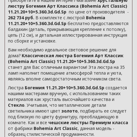
Приобретите в нашем интернет-магазине
хрустальную
люстру Богемия Арт Классика (Bohemia Art Classic)
11.21.20+10+5.360.3d.Gd.Sp
по цене от производителя -
262 734 руб.
В комплекте с люстрой
Bohemia
11.21.20+10+5.360.3d.Gd.Sp
бесплатно предоставляются
балдахин (деталь, прикрывающая крепление к потолку),
цепь (12 см), и детальная иллюстрированная инструкция
по сборке и установке.
Вам необходимо идеальное световое решение для
дома?
Классическая люстра Богемия Арт Классик
(Bohemia Art Classic) 11.21.20+10+5.360.3d.Gd.Sp
станет для Вас отличным вариантом! Эта люстра на 35
ламп наполнит помещение атмосферой тепла и уюта,
являясь вполне самодостаточным источником света.
Люстра
Богемия 11.21.20+10+5.360.3d.Gd.Sp
создается
нашими мастерами вручную, с использованием таких
материалов как хрусталь высочайшего качества и
Стекло
. Учитывая, что металлические детали
светильника имеют цвет
золото
, подбирать ее следует
под близкую по цвету фурнитуру, преобладающую в
комнате. Как и все
чешские люстры Премиум класса
от фабрики
Bohemia Art Classic
, данная модель -
образец стилистической продуманности.