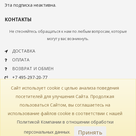
Эта подписка неактивна.
КОНТАКТЫ
Не стесняйтесь обращаться к нам по любым вопросам, которые
могут у вас возникнуть.
ДОСТАВКА
ОПЛАТА
ВОЗВРАТ И ОБМЕН
+7 495-297-20-77
info@bohemiaartclassic.ru
Сайт использует cookie с целью анализа поведения
СКАЧАТЬ КАТАЛОГ
посетителей для улучшения Сайта. Продолжая
пользоваться Сайтом, вы соглашаетесь на
КОНТАКТЫ
ЧАСТЫЕ ВОПРОСЫ
КАРТА САЙТА
использование файлов cookie в соответствии с нашей
КАТАЛОГ
ПОЛИТИКА КОНФИДЕНЦИАЛЬНОСТИ
СТАТЬИ
ПРОИЗВОДСТВО
Политикой Компании в отношении обработки
Принять
персональных данных
.
© 2018—2026 Bohemia Art Classic