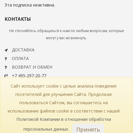
Эта подписка неактивна.
КОНТАКТЫ
Не стесняйтесь обращаться к нам по любым вопросам, которые
могут у вас возникнуть.
ДОСТАВКА
ОПЛАТА
ВОЗВРАТ И ОБМЕН
+7 495-297-20-77
info@bohemiaartclassic.ru
Сайт использует cookie с целью анализа поведения
СКАЧАТЬ КАТАЛОГ
посетителей для улучшения Сайта. Продолжая
пользоваться Сайтом, вы соглашаетесь на
КОНТАКТЫ
ЧАСТЫЕ ВОПРОСЫ
КАРТА САЙТА
использование файлов cookie в соответствии с нашей
КАТАЛОГ
ПОЛИТИКА КОНФИДЕНЦИАЛЬНОСТИ
СТАТЬИ
ПРОИЗВОДСТВО
Политикой Компании в отношении обработки
Принять
персональных данных
.
© 2018—2026 Bohemia Art Classic