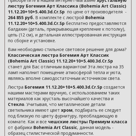
Приобретите в нашем интернет-магазине
хрустальную
люстру Богемия Арт Классика (Bohemia Art Classic)
11.12.20+10+5.400.3d.Cr.Sp
по цене от производителя -
264 855 руб.
В комплекте с люстрой
Bohemia
11.12.20+10+5.400.3d.Cr.Sp
бесплатно предоставляются
балдахин (деталь, прикрывающая крепление к потолку),
цепь (12 см), и детальная иллюстрированная инструкция
по сборке и установке.
Вам необходимо стильное световое решение для дома?
Классическая люстра Богемия Арт Классик
(Bohemia Art Classic) 11.12.20+10+5.400.3d.Cr.Sp
станет для Вас отличным вариантом! Эта люстра на 35
ламп наполнит помещение атмосферой тепла и уюта,
являясь вполне самодостаточным источником света.
Люстра
Богемия 11.12.20+10+5.400.3d.Cr.Sp
создается
нашими мастерами вручную, с использованием таких
материалов как хрусталь высочайшего качества и
Стекло
. Учитывая, что металлические детали
светильника имеют цвет
хром
, подбирать ее следует
под близкую по цвету фурнитуру, преобладающую в
комнате. Как и все
чешские люстры Премиум класса
от фабрики
Bohemia Art Classic
, данная модель -
образец стилистической продуманности.