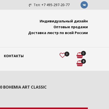
c с подвесами "Ви...
Люстра для помещений с высок
Тел:
+7 495-297-20-77
Индивидуальный дизайн
Оптовые продажи
Доставка люстр по всей России
0
0
КОНТАКТЫ
0
300 BOHEMIA ART CLASSIC