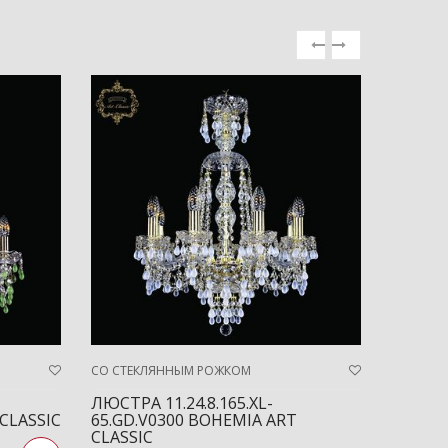
СО СТЕКЛЯННЫМ РОЖКОМ
СО СТЕК
ЛЮСТРА 11.24.8.165.XL-
ЛЮСТРА
 CLASSIC
65.GD.V0300 BOHEMIA ART
87.BR.
CLASSIC