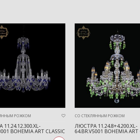
ЛЯННЫМ РОЖКОМ
СО СТЕКЛЯННЫМ РОЖКОМ
11.24.12.300.XL-
ЛЮСТРА 11.24.8+4.200.XL-
3001 BOHEMIA ART CLASSIC
64.BR.V5001 BOHEMIA ART