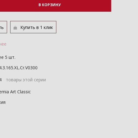
В КОРЗИНУ
ть
Купить в 1 клик
нее
е 5 шт.
4.3.165.XL.Cr.V0300
24
товары этой серии
mia Art Classic
сия