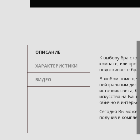
ОПИСАНИЕ
К выбору бра стои
комнате, или прод
ХАРАКТЕРИСТИКИ
подыскиваете бра 
В любом помещени
ВИДЕО
нейтральным диза
источник света,
бр
искусства на Ваше
обычно в интерьер
Сегодня Вы может
получив в комплек