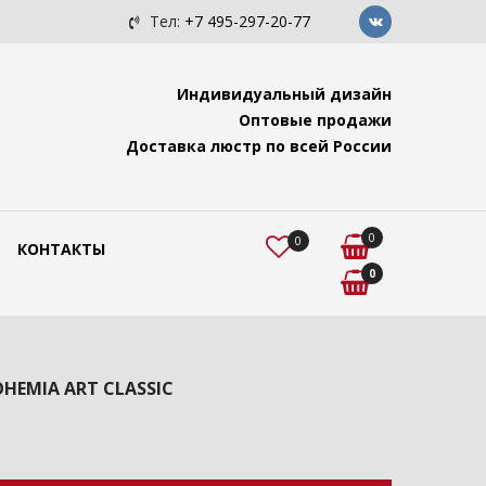
c с подвесами "Ви...
Люстра для помещений с высок
Тел:
+7 495-297-20-77
Индивидуальный дизайн
Оптовые продажи
Доставка люстр по всей России
0
0
КОНТАКТЫ
0
BOHEMIA ART CLASSIC