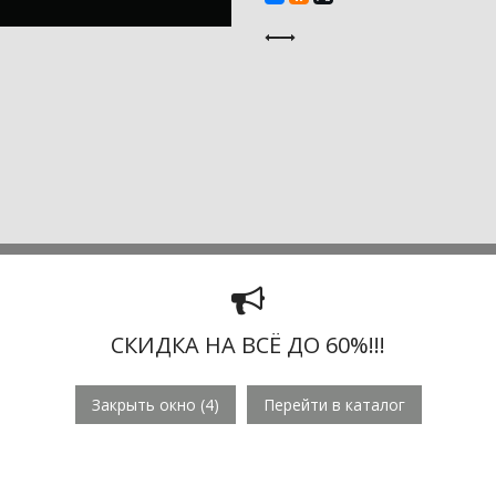
СКИДКА НА ВСЁ ДО 60%!!!
Закрыть окно (
3
)
Перейти в каталог
т подойти тщательным образом, ведь когда очередь доходит до
уманы в голове.
Модель Bohemia Art Classic 10.21.2+1.165.Cr.
для гостиной, спальни или ресторана.