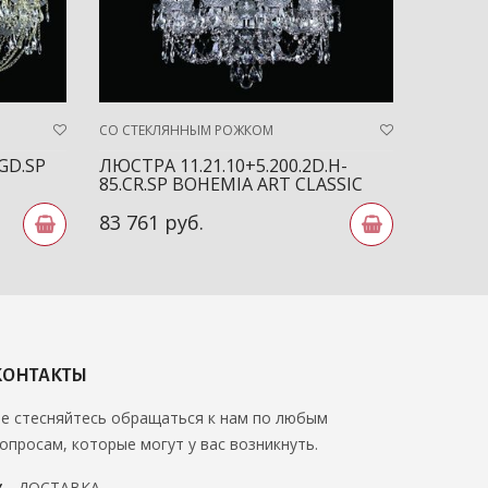
СО СТЕКЛЯННЫМ РОЖКОМ
СО СТЕК
.GD.SP
ЛЮСТРА 11.21.10+5.200.2D.H-
ЛЮСТРА
85.CR.SP BOHEMIA ART CLASSIC
BOHEMI
83 761 руб.
208 62
КОНТАКТЫ
е стесняйтесь обращаться к нам по любым
опросам, которые могут у вас возникнуть.
ДОСТАВКА