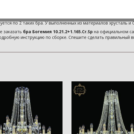
и, по стилистике перекликающемся с классическими образами п
йном,
бра Богемия 10.21.2+1.165.Cr.Sp
придутся кстати. Хотя б
 Art Classic 10.21.2+1.165.Cr.Sp
слишком элегантны, чтобы не 
состоят из 3-х ламп (цоколь патрона E14) , и способны осветит
уется по 2 таких бра. У выполненных из материалов хрусталь и С
е заказать
бра Богемия 10.21.2+1.165.Cr.Sp
на официальном сай
одробную инструкцию по сборке. Спешите сделать правильный в