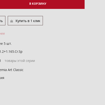
В КОРЗИНУ
ть
Купить в 1 клик
нее
е 5 шт.
1.2+1.165.Cr.Sp
21
товары этой серии
mia Art Classic
сия